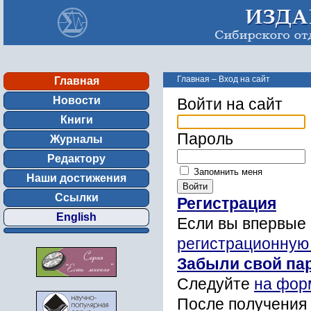
Главная
–
Вход на сайт
Главная
Новости
Войти на сайт
Книги
Пароль
Журналы
Редактору
Запомнить меня
Наши достижения
Ссылки
Регистрация
English
Если вы впервые 
регистрационную
Забыли свой па
Следуйте
на фор
После получения 