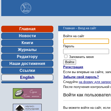
Главная
–
Вход на сайт
Главная
Новости
Войти на сайт
Книги
Пароль
Журналы
Редактору
Запомнить меня
Наши достижения
Регистрация
Ссылки
Если вы впервые на сайте, за
Забыли свой пароль?
English
Следуйте
на форму для запрос
После получения контрольной 
Войти как пользовател
Вы можете войти на сайт, если