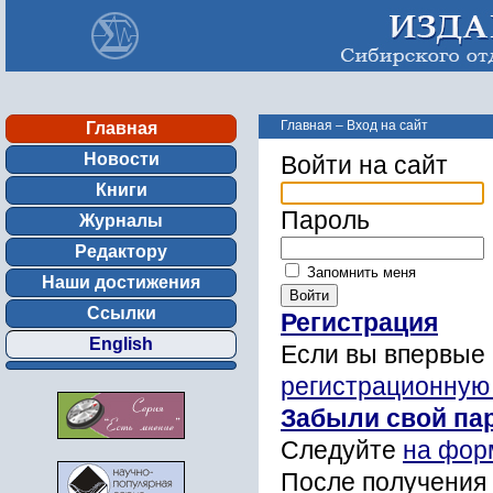
Главная
–
Вход на сайт
Главная
Новости
Войти на сайт
Книги
Пароль
Журналы
Редактору
Запомнить меня
Наши достижения
Ссылки
Регистрация
English
Если вы впервые 
регистрационную
Забыли свой па
Следуйте
на фор
После получения 