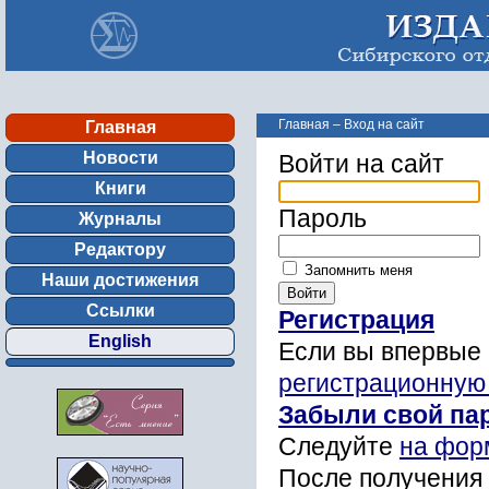
Главная
–
Вход на сайт
Главная
Новости
Войти на сайт
Книги
Пароль
Журналы
Редактору
Запомнить меня
Наши достижения
Ссылки
Регистрация
English
Если вы впервые 
регистрационную
Забыли свой па
Следуйте
на фор
После получения 