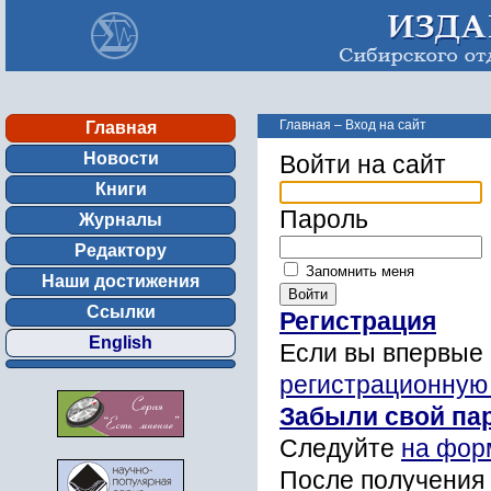
Главная
–
Вход на сайт
Главная
Новости
Войти на сайт
Книги
Пароль
Журналы
Редактору
Запомнить меня
Наши достижения
Ссылки
Регистрация
English
Если вы впервые 
регистрационную
Забыли свой па
Следуйте
на фор
После получения 