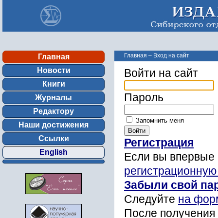
Главная
–
Вход на сайт
Главная
Новости
Войти на сайт
Книги
Пароль
Журналы
Редактору
Запомнить меня
Наши достижения
Ссылки
Регистрация
English
Если вы впервые 
регистрационную
Забыли свой па
Следуйте
на фор
После получения 