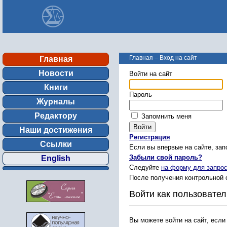
Главная
–
Вход на сайт
Главная
Новости
Войти на сайт
Книги
Пароль
Журналы
Редактору
Запомнить меня
Наши достижения
Регистрация
Ссылки
Если вы впервые на сайте, за
Забыли свой пароль?
English
Следуйте
на форму для запрос
После получения контрольной 
Войти как пользовател
Вы можете войти на сайт, если