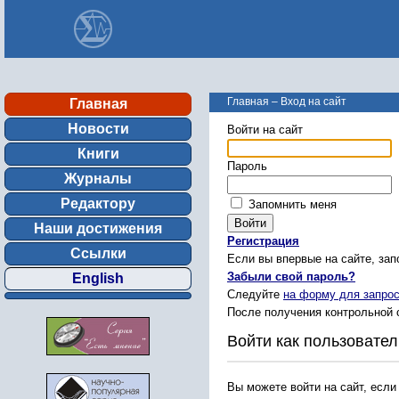
Главная
–
Вход на сайт
Главная
Новости
Войти на сайт
Книги
Пароль
Журналы
Редактору
Запомнить меня
Наши достижения
Регистрация
Ссылки
Если вы впервые на сайте, за
Забыли свой пароль?
English
Следуйте
на форму для запрос
После получения контрольной 
Войти как пользовател
Вы можете войти на сайт, если