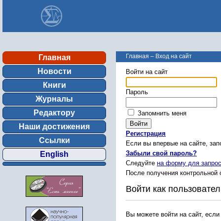
Главная
–
Вход на сайт
Главная
Новости
Войти на сайт
Книги
Пароль
Журналы
Редактору
Запомнить меня
Наши достижения
Регистрация
Ссылки
Если вы впервые на сайте, за
Забыли свой пароль?
English
Следуйте
на форму для запрос
После получения контрольной 
Войти как пользовател
Вы можете войти на сайт, если