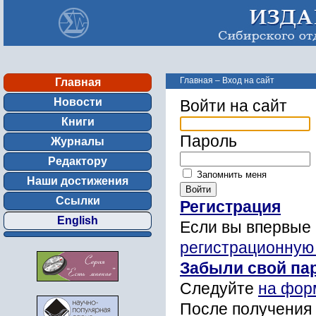
Главная
–
Вход на сайт
Главная
Новости
Войти на сайт
Книги
Пароль
Журналы
Редактору
Запомнить меня
Наши достижения
Ссылки
Регистрация
English
Если вы впервые 
регистрационную
Забыли свой па
Следуйте
на фор
После получения 