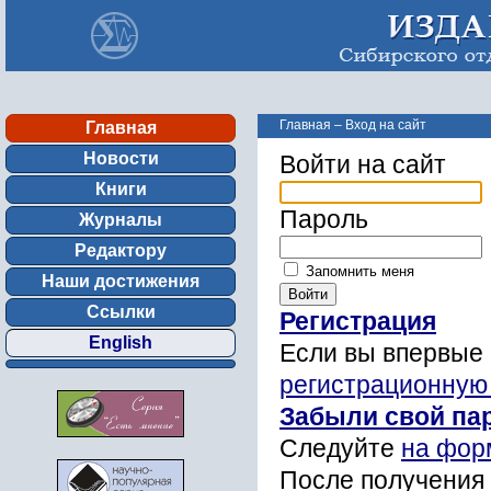
Главная
–
Вход на сайт
Главная
Новости
Войти на сайт
Книги
Пароль
Журналы
Редактору
Запомнить меня
Наши достижения
Ссылки
Регистрация
English
Если вы впервые 
регистрационную
Забыли свой па
Следуйте
на фор
После получения 