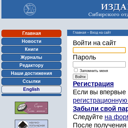
Главная
–
Вход на сайт
Главная
Новости
Войти на сайт
Книги
Пароль
Журналы
Редактору
Запомнить меня
Наши достижения
Ссылки
Регистрация
English
Если вы впервые 
регистрационную
Забыли свой па
Следуйте
на фор
После получения 