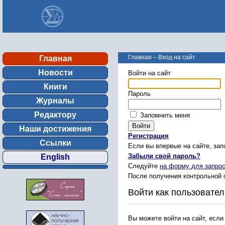
Главная
–
Вход на сайт
Главная
Новости
Войти на сайт
Книги
Пароль
Журналы
Редактору
Запомнить меня
Наши достижения
Регистрация
Ссылки
Если вы впервые на сайте, за
Забыли свой пароль?
English
Следуйте
на форму для запрос
После получения контрольной 
Войти как пользовател
Вы можете войти на сайт, если