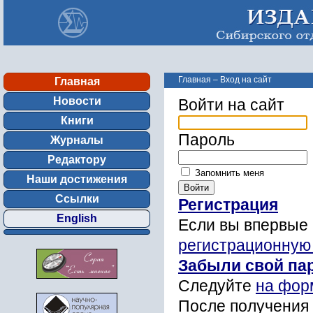
Главная
–
Вход на сайт
Главная
Новости
Войти на сайт
Книги
Пароль
Журналы
Редактору
Запомнить меня
Наши достижения
Ссылки
Регистрация
English
Если вы впервые 
регистрационную
Забыли свой па
Следуйте
на фор
После получения 