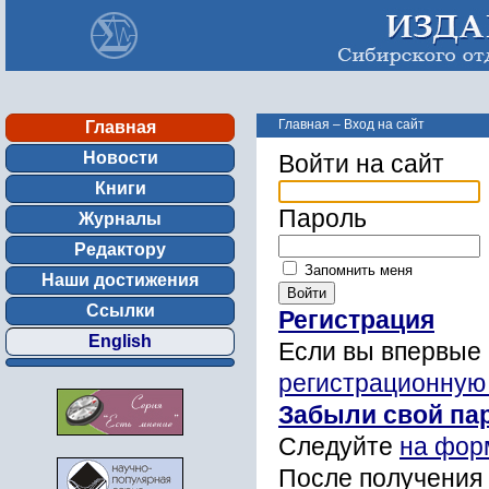
Главная
–
Вход на сайт
Главная
Новости
Войти на сайт
Книги
Пароль
Журналы
Редактору
Запомнить меня
Наши достижения
Ссылки
Регистрация
English
Если вы впервые 
регистрационную
Забыли свой па
Следуйте
на фор
После получения 