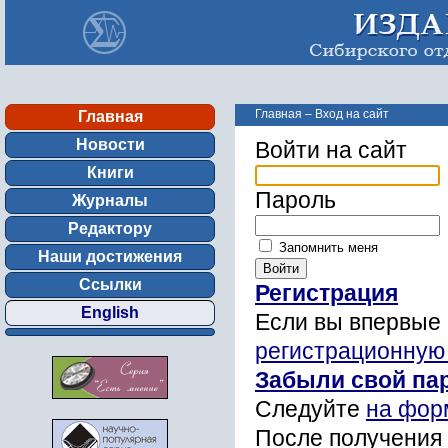
Главная
–
Вход на сайт
Главная
Новости
Войти на сайт
Книги
Пароль
Журналы
Редактору
Запомнить меня
Наши достижения
Ссылки
Регистрация
English
Если вы впервые 
регистрационную
Забыли свой па
Следуйте
на фор
После получения 