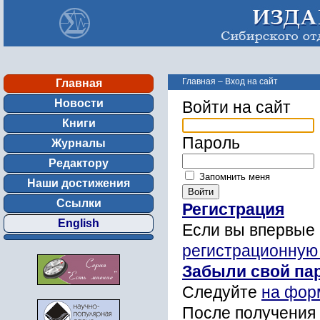
Главная
–
Вход на сайт
Главная
Новости
Войти на сайт
Книги
Пароль
Журналы
Редактору
Запомнить меня
Наши достижения
Ссылки
Регистрация
English
Если вы впервые 
регистрационную
Забыли свой па
Следуйте
на фор
После получения 