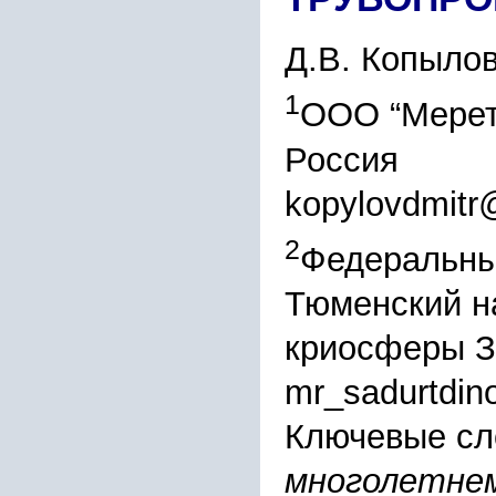
Д.В. Копыло
1
ООО “Мерет
Россия
kopylovdmitr
2
Федеральны
Тюменский н
криосферы З
mr_sadurtdin
Ключевые сл
многолетнем