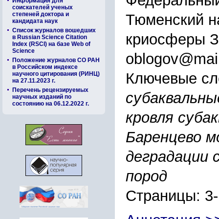
Федеральный
Информация для
соискателей ученых
степеней доктора и
Тюменский н
кандидата наук
Список журналов вошедших
криосферы З
в Russian Science Citation
Index (RSCI) на базе Web of
Science
oblogov@mail
Положение журналов СО РАН
в Российском индексе
Ключевые сл
научного цитирования (РИНЦ)
на 27.11.2023 г.
Перечень рецензируемых
субаквальны
научных изданий по
состоянию на 06.12.2022 г.
кровля суба
Баренцево м
деградации 
пород
Страницы: 3