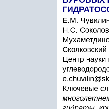
ГИДРАТО
Е.М. Чувилин
Н.С. Соколов
Мухаметдин
Сколковский 
Центр науки 
углеводородо
e.chuvilin@sk
Ключевые сл
многолетнем
гидраты, кри