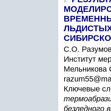
3.
МОДЕЛИРО
ВРЕМЕННЫ
ЛЬДИСТЫХ
СИБИРСКО
С.О. Разумов
Институт мер
Мельникова 
razum55@mai
Ключевые сл
термоабрази
безледного 