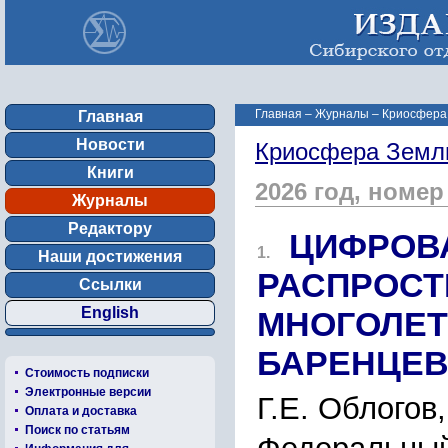
Главная
–
Журналы
–
Криосфера 
Главная
Новости
Криосфера Земл
Книги
2026 год, номер
Журналы
Редактору
ЦИФРОВ
1.
Наши достижения
РАСПРОСТ
Ссылки
English
МНОГОЛЕТ
БАРЕНЦЕВ
Стоимость подписки
Электронные версии
Г.Е. Облогов
Оплата и доставка
Поиск по статьям