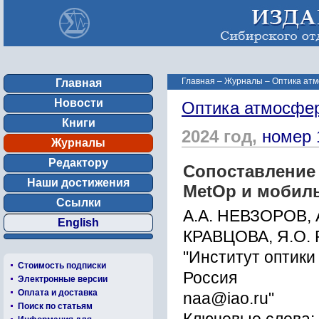
Главная
–
Журналы
–
Оптика атм
Главная
Новости
Оптика атмосфер
Книги
2024 год,
номер 
Журналы
Редактору
Сопоставление
Наши достижения
MetOp и мобил
Ссылки
А.А. НЕВЗОРОВ, 
English
КРАВЦОВА, Я.О
"Институт оптики
Стоимость подписки
Россия
Электронные версии
Оплата и доставка
naa@iao.ru"
Поиск по статьям