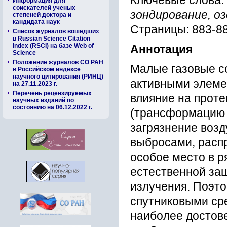
Ключевые слова:
Информация для
соискателей ученых
зондирование, о
степеней доктора и
кандидата наук
Страницы: 883-8
Список журналов вошедших
в Russian Science Citation
Index (RSCI) на базе Web of
Аннотация
Science
Положение журналов СО РАН
Малые газовые с
в Российском индексе
научного цитирования (РИНЦ)
активными элеме
на 27.11.2023 г.
Перечень рецензируемых
влияние на прот
научных изданий по
состоянию на 06.12.2022 г.
(трансформацию 
загрязнение воз
выбросами, распр
особое место в р
естественной за
излучения. Поэт
спутниковыми ср
наиболее достов