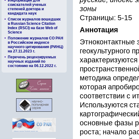
Информация для
соискателей ученых
зоны
степеней доктора и
кандидата наук
Страницы: 5-15
Список журналов вошедших
в Russian Science Citation
Index (RSCI) на базе Web of
Аннотация
Science
Положение журналов СО РАН
Этноконтактные з
в Российском индексе
научного цитирования (РИНЦ)
геокультурного п
на 27.11.2023 г.
Перечень рецензируемых
характеризуются
научных изданий по
состоянию на 06.12.2022 г.
пространственно
методика определ
которая апробиро
соответствии с и
Используются ста
картографически
основные фазы р
роста; начало ра