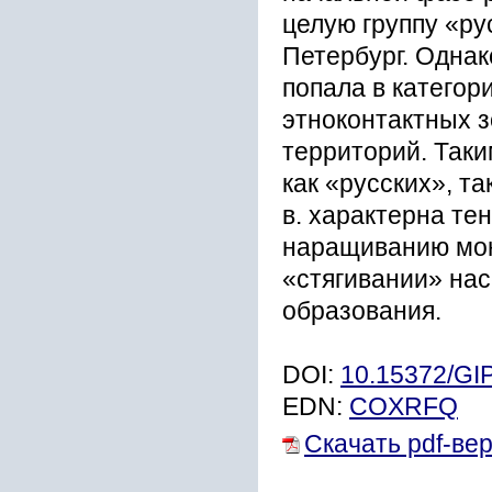
целую группу «ру
Петербург. Однак
попала в катего
этноконтактных з
территорий. Таки
как «русских», т
в. характерна те
наращиванию моно
«стягивании» на
образования.
DOI:
10.15372/GI
EDN:
COXRFQ
Скачать pdf-ве