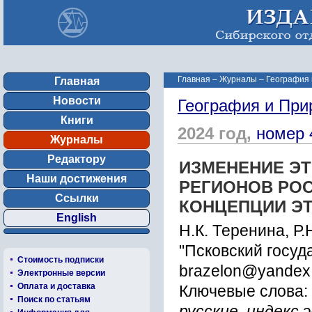
Главная
–
Журналы
–
География 
Главная
Новости
География и При
Книги
2024 год,
номер 
Журналы
Редактору
ИЗМЕНЕНИЕ Э
Наши достижения
РЕГИОНОВ РОСС
Ссылки
КОНЦЕПЦИИ Э
English
Н.К. Теренина, Р.
"Псковский госуд
Стоимость подписки
brazelon@yandex.
Электронные версии
Оплата и доставка
Ключевые слова:
Поиск по статьям
русские, индекс