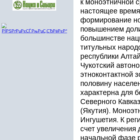
к моноэтничной с
настоящее время 
формирование но
повышением доли 
большинстве нац
титульных народо
республики Алтай
Чукотский автоно
этноконтактной з
половину населе
характерна для 
Северного Кавказ
(Якутия). Моноэт
Ингушетия. К рег
счет увеличения 
начальной фазе р