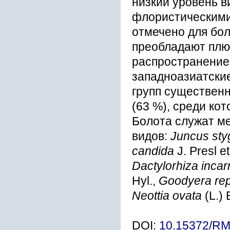
низкий уровень 
флористическими
отмечено для бол
преобладают плю
распространением
западноазиатски
групп существен
(63 %), среди ко
Болота служат м
видов:
Juncus sty
candida
J. Presl et
Dactylorhiza incar
Hyl.,
Goodyera re
Neottia ovata
(L.) 
DOI:
10.15372/R