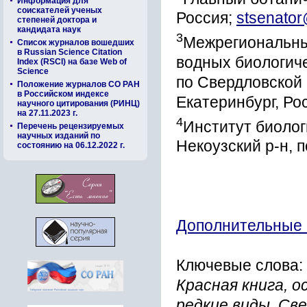
Информация для
соискателей ученых
Россия;
stsenato
степеней доктора и
кандидата наук
3
Межрегиональны
Список журналов вошедших
в Russian Science Citation
водных биологич
Index (RSCI) на базе Web of
Science
по Свердловской 
Положение журналов СО РАН
в Российском индексе
Екатеринбург, Ро
научного цитирования (РИНЦ)
на 27.11.2023 г.
4
Институт биолог
Перечень рецензируемых
научных изданий по
Некоузский р-н, п
состоянию на 06.12.2022 г.
Дополнительные
Ключевые слова:
Красная книга, 
редкие виды, Св