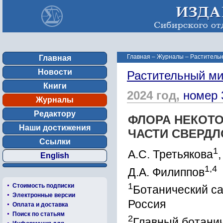
Главная
–
Журналы
–
Растительн
Главная
Новости
Растительный ми
Книги
2024 год,
номер 
Журналы
Редактору
ФЛОРА НЕКОТ
Наши достижения
ЧАСТИ СВЕРДЛ
Ссылки
1
А.С. Третьякова
English
1,4
Д.А. Филиппов
1
Стоимость подписки
Ботанический са
Электронные версии
Россия
Оплата и доставка
Поиск по статьям
2
Главный ботанич