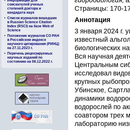
гидробиология, 
Информация для
соискателей ученых
Страницы: 170-1
степеней доктора и
кандидата наук
Список журналов вошедших
Аннотация
в Russian Science Citation
Index (RSCI) на базе Web of
3 января 2024 г.
Science
Положение журналов СО РАН
известный альгол
в Российском индексе
научного цитирования (РИНЦ)
биологических на
на 27.11.2023 г.
Перечень рецензируемых
Вся научная деят
научных изданий по
состоянию на 06.12.2022 г.
Центральным сиб
исследовал видо
крупных рыбопро
Убинское, Сартл
динамики водоро
водорослей по ак
соавтором трех 
лабораторию низ