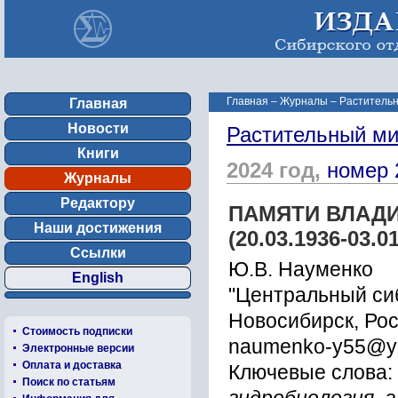
Главная
–
Журналы
–
Растительн
Главная
Новости
Растительный ми
Книги
2024 год,
номер 
Журналы
Редактору
ПАМЯТИ ВЛАД
Наши достижения
(20.03.1936-03.0
Ссылки
Ю.В. Науменко
English
"Центральный си
Новосибирск, Ро
Стоимость подписки
naumenko-y55@ya
Электронные версии
Оплата и доставка
Ключевые слова:
Поиск по статьям