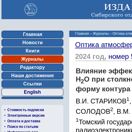
Главная
–
Журналы
–
Оптика атм
Главная
Новости
Оптика атмосфер
Книги
2024 год,
номер 
Журналы
Редактору
Влияние эффект
Наши достижения
Н
О при столкн
2
Ссылки
форму контура
English
1
В.И. СТАРИКОВ
2
СОЛОДОВ
, В.М
Стоимость подписки
Электронные версии
1
Томский государ
Оплата и доставка
Поиск по статьям
радиоэлектроники