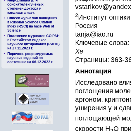
Информация для
соискателей ученых
vstarikov@yandex
степеней доктора и
кандидата наук
2
Институт оптики
Список журналов вошедших
в Russian Science Citation
Россия
Index (RSCI) на базе Web of
Science
tanja@iao.ru
Положение журналов СО РАН
в Российском индексе
Ключевые слова:
научного цитирования (РИНЦ)
на 27.11.2023 г.
Xe
Перечень рецензируемых
научных изданий по
Страницы: 363-3
состоянию на 06.12.2022 г.
Аннотация
Исследовано влия
поглощения молек
аргоном, крипто
уширения γ и сдв
поглощающей мо
скорости Н
О при
2