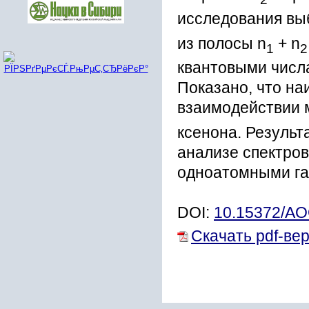
исследования вы
из полосы n
+ n
1
2
квантовыми числа
Показано, что на
взаимодействии 
ксенона. Результ
анализе спектров
одноатомными га
DOI:
10.15372/A
Скачать pdf-ве