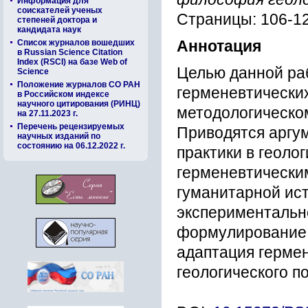
Информация для
соискателей ученых
Страницы: 106-1
степеней доктора и
кандидата наук
Список журналов вошедших
Аннотация
в Russian Science Citation
Index (RSCI) на базе Web of
Целью данной ра
Science
Положение журналов СО РАН
герменевтических
в Российском индексе
научного цитирования (РИНЦ)
методологическом
на 27.11.2023 г.
Перечень рецензируемых
Приводятся аргум
научных изданий по
состоянию на 06.12.2022 г.
практики в геоло
герменевтически
гуманитарной ис
экспериментальн
формулирование 
адаптация гермен
геологического п