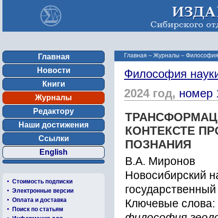
Главная
–
Журналы
–
Философия 
Главная
Новости
Философия наук
Книги
2024 год,
номер 
Журналы
Редактору
ТРАНСФОРМАЦИ
Наши достижения
КОНТЕКСТЕ П
Ссылки
ПОЗНАНИЯ
English
В.А. Миронов
Новосибирский н
Стоимость подписки
государственный 
Электронные версии
Оплата и доставка
Ключевые слова:
Поиск по статьям
философия геол