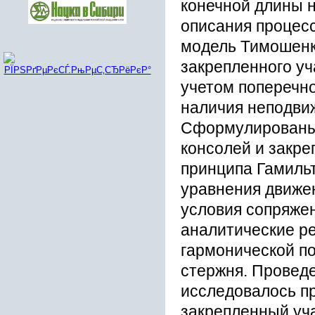
конечной длины н
описания процес
модель Тимошенко
закрепленного уч
учетом поперечно
наличия неподвиж
Сформулированы 
консолей и закре
принципа Гамиль
уравнения движен
условия сопряже
аналитические р
гармонической по
стержня. Провед
исследовалось п
закрепленный уча