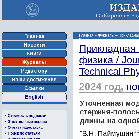
Главная
–
Журналы
–
Прикладная 
Главная
2024 номер ...
Новости
Прикладная 
Книги
физика / Jou
Журналы
Technical Ph
Редактору
Наши достижения
2024 год,
но
Ссылки
English
Уточненная мо
стержня-полосы
Стоимость подписки
длины на одно
Электронные версии
Оплата и доставка
1,
"В.Н. Паймушин
Поиск по статьям