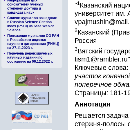
Информация для
1
"
Казанский наци
соискателей ученых
степеней доктора и
университет им. А
кандидата наук
Список журналов вошедших
vpajmushin@mail.
в Russian Science Citation
Index (RSCI) на базе Web of
2
Science
Казанский (Прив
Положение журналов СО РАН
Россия
в Российском индексе
научного цитирования (РИНЦ)
на 27.11.2023 г.
3
Вятский государ
Перечень рецензируемых
научных изданий по
tism1@rambler.ru"
состоянию на 06.12.2022 г.
Ключевые слова:
участок конечно
поперечное обж
Страницы: 181-1
Аннотация
Решается задача
стержня-полосы 