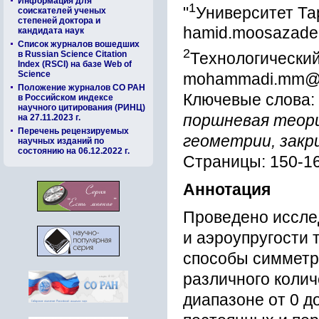
Информация для
1
"
Университет Та
соискателей ученых
степеней доктора и
hamid.moosazade
кандидата наук
Список журналов вошедших
2
в Russian Science Citation
Технологический
Index (RSCI) на базе Web of
Science
mohammadi.mm@mu
Положение журналов СО РАН
Ключевые слова:
в Российском индексе
научного цитирования (РИНЦ)
поршневая теор
на 27.11.2023 г.
Перечень рецензируемых
геометрии, закр
научных изданий по
состоянию на 06.12.2022 г.
Страницы: 150-1
Аннотация
Проведено иссле
и аэроупругости 
способы симметр
различного колич
диапазоне от 0 д