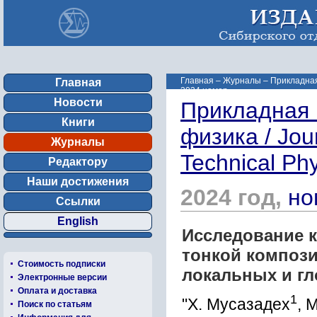
Главная
–
Журналы
–
Прикладная 
Главная
2024 номер ...
Новости
Прикладная 
Книги
физика / Jou
Журналы
Technical Ph
Редактору
Наши достижения
2024 год,
но
Ссылки
English
Исследование к
тонкой компози
Стоимость подписки
локальных и г
Электронные версии
Оплата и доставка
1
"Х. Мусазадех
, 
Поиск по статьям