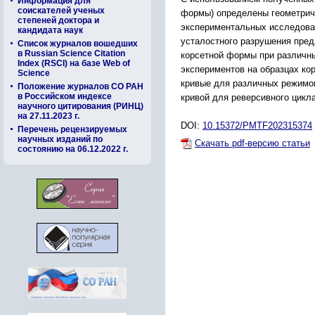
Информация для
соискателей ученых
формы) определены геометриче
степеней доктора и
экспериментальных исследова
кандидата наук
усталостного разрушения пре
Список журналов вошедших
в Russian Science Citation
корсетной формы при различны
Index (RSCI) на базе Web of
экспериментов на образцах ко
Science
кривые для различных режимов
Положение журналов СО РАН
в Российском индексе
кривой для реверсивного цикл
научного цитирования (РИНЦ)
на 27.11.2023 г.
DOI:
10.15372/PMTF202315374
Перечень рецензируемых
научных изданий по
Скачать pdf-версию статьи
состоянию на 06.12.2022 г.