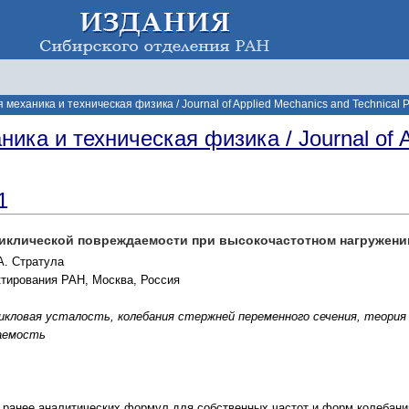
механика и техническая физика / Journal of Applied Mechanics and Technical P
ика и техническая физика / Journal of A
1
циклической повреждаемости при высокочастотном нагружени
А. Стратула
ктирования РАН, Москва, Россия
икловая усталость, колебания стержней переменного сечения, теори
даемость
 ранее аналитических формул для собственных частот и форм колебани