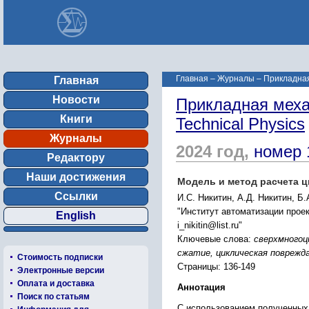
Главная
–
Журналы
–
Прикладная 
Главная
Новости
Прикладная механ
Книги
Technical Physics
Журналы
2024 год,
номер 
Редактору
Наши достижения
Модель и метод расчета 
Ссылки
И.С. Никитин, А.Д. Никитин, Б.
"Институт автоматизации прое
English
i_nikitin@list.ru"
Ключевые слова:
сверхмногоц
сжатие, циклическая повреж
Стоимость подписки
Страницы: 136-149
Электронные версии
Оплата и доставка
Аннотация
Поиск по статьям
С использованием полученных