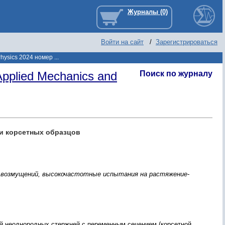
Войти на сайт
/
Зарегистрироваться
hysics 2024 номер ...
pplied Mechanics and
Поиск по журналу
и корсетных образцов
я возмущений, высокочастотные испытания на растяжение-
й неоднородных стержней с переменным сечением (корсетной