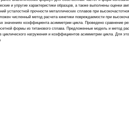
ские и упругие характеристики образцов, а также выполнены оценки а
ний усталостной прочности металлических сплавов при высокочастотно
дложен численный метод расчета кинетики повреждаемости при высокоч
х значениях коэффициента асимметрии цикла. Проведено сравнение ре
рсетной формы из титанового сплава. Предложенные модель и метод рас
 циклического нагружения и коэффициентов асимметрии цикла. Для это
а