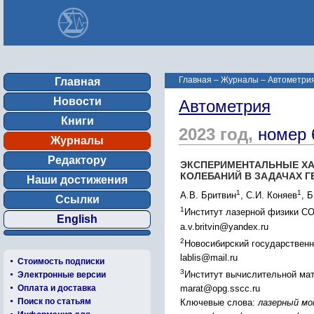
Главная
–
Журналы
–
Автометрия
Главная
Новости
Автометрия
Книги
2023 год,
номер 
Журналы
Редактору
ЭКСПЕРИМЕНТАЛЬНЫЕ ХА
КОЛЕБАНИЙ В ЗАДАЧАХ 
Наши достижения
1
1
А.В. Бритвин
, С.И. Коняев
, 
Ссылки
1
Институт лазерной физики СО
English
a.v.britvin@yandex.ru
2
Новосибирский государственн
lablis@mail.ru
Стоимость подписки
3
Институт вычислительной мат
Электронные версии
Оплата и доставка
marat@opg.sscc.ru
Поиск по статьям
Ключевые слова:
лазерный мо