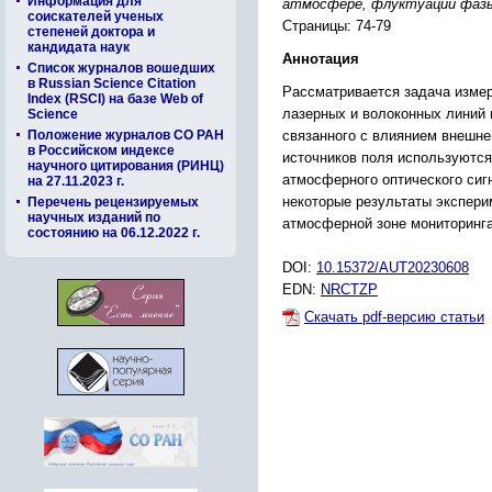
Информация для
атмосфере, флуктуации фаз
соискателей ученых
Страницы: 74-79
степеней доктора и
кандидата наук
Аннотация
Список журналов вошедших
в Russian Science Citation
Рассматривается задача измер
Index (RSCI) на базе Web of
лазерных и волоконных линий 
Science
Положение журналов СО РАН
связанного с влиянием внешне
в Российском индексе
источников поля используютс
научного цитирования (РИНЦ)
атмосферного оптического сиг
на 27.11.2023 г.
некоторые результаты экспери
Перечень рецензируемых
научных изданий по
атмосферной зоне мониторинга
состоянию на 06.12.2022 г.
DOI:
10.15372/AUT20230608
EDN:
NRCTZP
Скачать pdf-версию статьи