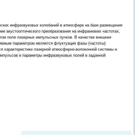
ческих инфразвуковых колебаний в атмосфере на базе размещения
ние акустооптического преобразования на инфранизких частотах,
этом поле лазерных импульсных пучков. В качестве внешних
яемым параметром является флуктуация фазы (частоты)
тся характеристики лазерной атмосферно-волоконной системы и
импульсов и параметры инфразвуковых полей в заданной