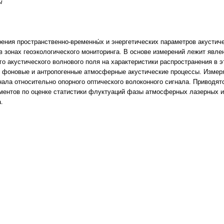
ы
ения пространственно-временны́х и энергетических параметров акусти
в зонах геоэкологического мониторинга. В основе измерений лежит явле
го акустического волнового поля на характеристики распространения в 
я фоновые и антропогенные атмосферные акустические процессы. Измер
нала относительно опорного оптического волоконного сигнала. Приводя
ментов по оценке статистики флуктуаций фазы атмосферных лазерных 
.