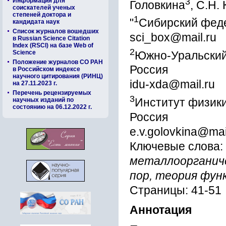
3
Информация для
Головкина
, С.Н.
соискателей ученых
степеней доктора и
1
"
Сибирский феде
кандидата наук
Список журналов вошедших
sci_box@mail.ru
в Russian Science Citation
Index (RSCI) на базе Web of
2
Science
Южно-Уральский 
Положение журналов СО РАН
Россия
в Российском индексе
научного цитирования (РИНЦ)
idu-xda@mail.ru
на 27.11.2023 г.
Перечень рецензируемых
3
Институт физики
научных изданий по
состоянию на 06.12.2022 г.
Россия
e.v.golovkina@mai
Ключевые слова:
металлоорганиче
пор, теория фун
Страницы: 41-51
Аннотация