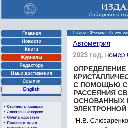
Главная
–
Журналы
–
Автометрия
Главная
Новости
Автометрия
Книги
2023 год,
номер 
Журналы
Редактору
ОПРЕДЕЛЕНИЕ 
Наши достижения
КРИСТАЛЛИЧЕ
Ссылки
С ПОМОЩЬЮ С
English
РАССЕЯНИЯ СВ
ОСНОВАННЫХ 
Стоимость подписки
ЭЛЕКТРОННОЙ
Электронные версии
Оплата и доставка
"Н.В. Слюсаренк
Поиск по статьям