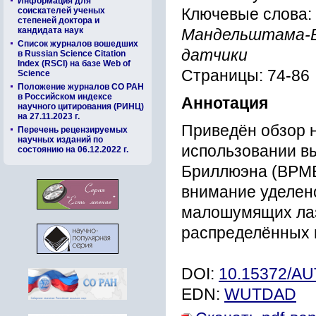
Информация для
Ключевые слова:
соискателей ученых
степеней доктора и
кандидата наук
Мандельштама-Б
Список журналов вошедших
датчики
в Russian Science Citation
Index (RSCI) на базе Web of
Страницы: 74-86
Science
Положение журналов СО РАН
в Российском индексе
Аннотация
научного цитирования (РИНЦ)
на 27.11.2023 г.
Приведён обзор 
Перечень рецензируемых
научных изданий по
использовании в
состоянию на 06.12.2022 г.
Бриллюэна (ВРМБ
внимание уделен
малошумящих лаз
распределённых 
DOI:
10.15372/A
EDN:
WUTDAD