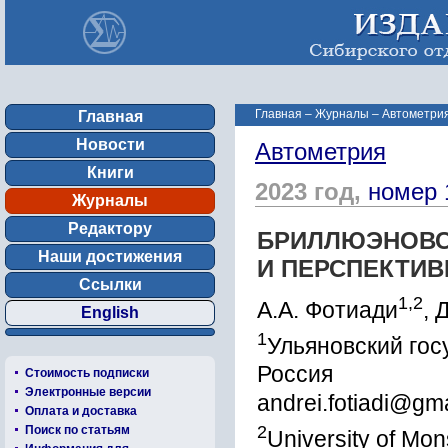
Главная
–
Журналы
–
Автометрия
Главная
Новости
Автометрия
Книги
2023 год,
номер 
Журналы
Редактору
БРИЛЛЮЭНОВС
Наши достижения
И ПЕРСПЕКТИ
Ссылки
1,2
А.А. Фотиади
, 
English
1
Ульяновский гос
Россия
Стоимость подписки
Электронные версии
andrei.fotiadi@gm
Оплата и доставка
2
Поиск по статьям
University of Mo