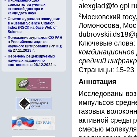
Информация для
alexglad@fo.gpi.r
соискателей ученых
степеней доктора и
кандидата наук
2
Московский госу
Список журналов вошедших
в Russian Science Citation
Ломоносова, Мос
Index (RSCI) на базе Web of
Science
dubrovskii.ds18@
Положение журналов СО РАН
Ключевые слова:
в Российском индексе
научного цитирования (РИНЦ)
на 27.11.2023 г.
комбинационное р
Перечень рецензируемых
средний инфракр
научных изданий по
состоянию на 06.12.2022 г.
Страницы: 15-23
Аннотация
Исследованы воз
импульсов средн
газовых волоконн
активной среды р
смесью молекуля