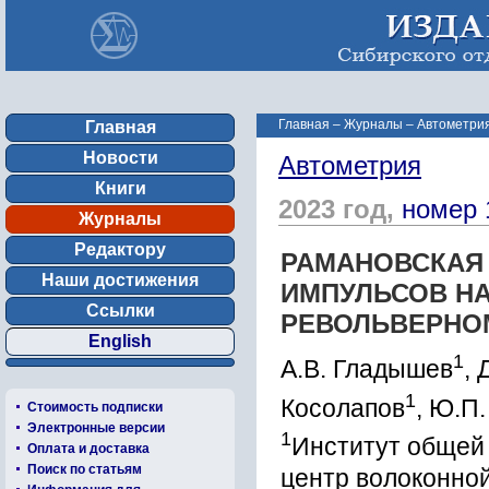
Главная
–
Журналы
–
Автометрия
Главная
Новости
Автометрия
Книги
2023 год,
номер 
Журналы
Редактору
РАМАНОВСКАЯ
Наши достижения
ИМПУЛЬСОВ НА
Ссылки
РЕВОЛЬВЕРНО
English
1
А.В. Гладышев
, 
1
Косолапов
, Ю.П
Стоимость подписки
Электронные версии
1
Институт общей 
Оплата и доставка
Поиск по статьям
центр волоконной