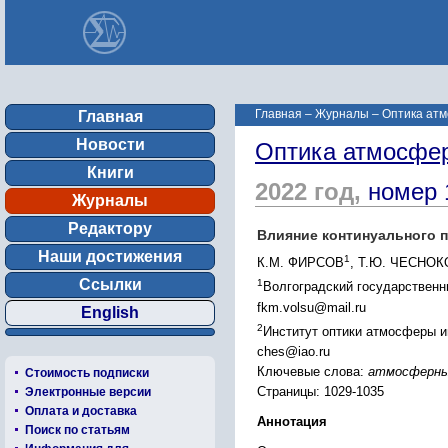
Главная
–
Журналы
–
Оптика атм
Главная
Новости
Оптика атмосфер
Книги
2022 год,
номер 
Журналы
Редактору
Влияние континуального 
Наши достижения
1
К.М. ФИРСОВ
, Т.Ю. ЧЕСНО
Ссылки
1
Волгоградский государственн
fkm.volsu@mail.ru
English
2
Институт оптики атмосферы и
ches@iao.ru
Ключевые слова:
атмосферный
Стоимость подписки
Страницы: 1029-1035
Электронные версии
Оплата и доставка
Аннотация
Поиск по статьям