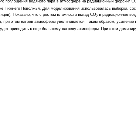
ого поглощения водяного пара в атмосфере на радиационный форсинг С
ионе Нижнего Поволжья. Для моделирования использовалась выборка, со
яцев). Показано, что с ростом влажности вклад СО
в радиационное воз
2
, при этом нагрев атмосферы увеличивается. Таким образом, усиление 
удет приводить к еще большему нагреву атмосферы. При этом доминиру