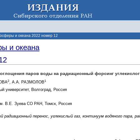
осферы и океана 2022 номер 12
ы и океана
12
поглощения паров воды на радиационный форсинг углекислог
2
1
КОВА
, А.А. РАЗМОЛОВ
ый университет, Волгоград, Россия
м. В.Е. Зуева СО РАН, Томск, Россия
 радиационный перенос, углекислый газ, континуум водяного пара, р