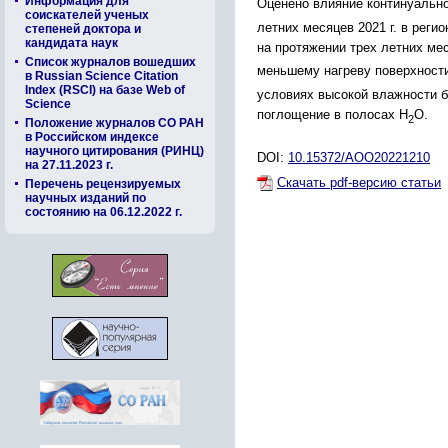
Информация для
Оценено влияние континуальн
соискателей ученых
летних месяцев 2021 г. в рег
степеней доктора и
кандидата наук
на протяжении трех летних мес
Список журналов вошедших
меньшему нагреву поверхности
в Russian Science Citation
Index (RSCI) на базе Web of
условиях высокой влажности б
Science
поглощение в полосах Н
О.
2
Положение журналов СО РАН
в Российском индексе
научного цитирования (РИНЦ)
DOI:
10.15372/AOO20221210
на 27.11.2023 г.
Скачать pdf-версию статьи
Перечень рецензируемых
научных изданий по
состоянию на 06.12.2022 г.