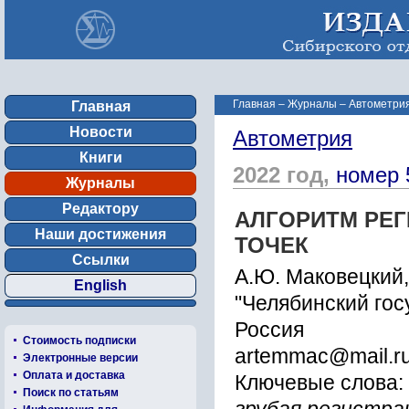
Главная
–
Журналы
–
Автометрия
Главная
Новости
Автометрия
Книги
2022 год,
номер 
Журналы
Редактору
АЛГОРИТМ РЕ
Наши достижения
ТОЧЕК
Ссылки
А.Ю. Маковецкий,
English
"Челябинский гос
Россия
Стоимость подписки
artemmac@mail.r
Электронные версии
Оплата и доставка
Ключевые слова:
Поиск по статьям