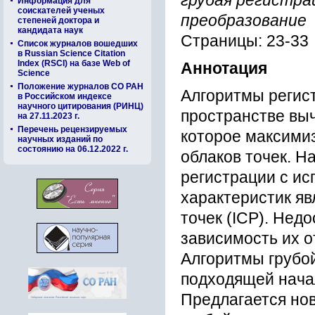
грубая регистра
Информация для
соискателей ученых
преобразование
степеней доктора и
кандидата наук
Страницы: 23-33
Список журналов вошедших
в Russian Science Citation
Index (RSCI) на базе Web of
Аннотация
Science
Положение журналов СО РАН
Алгоритмы регис
в Российском индексе
научного цитирования (РИНЦ)
пространстве вы
на 27.11.2023 г.
Перечень рецензируемых
которое максими
научных изданий по
состоянию на 06.12.2022 г.
облаков точек. 
регистрации с и
характеристик я
точек (ICP). Нед
зависимость их о
Алгоритмы грубо
подходящей начал
Предлагается но