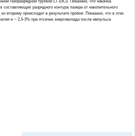
ой газоразрядной трубкой LT-10Cu. Показано, что накачка
ых составляющих разрядного контура лазера от накопительного
 ко второму происходит в результате пробоя. Показано, что в этих
атия и ~ 2,5-3% при отсечке энерговклада после импульса