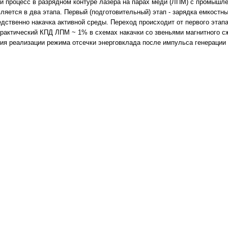
 процесс в разрядном контуре лазера на парах меди (ЛПМ) с промышленн
яется в два этапа. Первый (подготовительный) этап - зарядка емкостн
едственно накачка активной среды. Переход происходит от первого этапа
рактический КПД ЛПМ ~ 1% в схемах накачки со звеньями магнитного сж
ия реализации режима отсечки энерговклада после импульса генерации