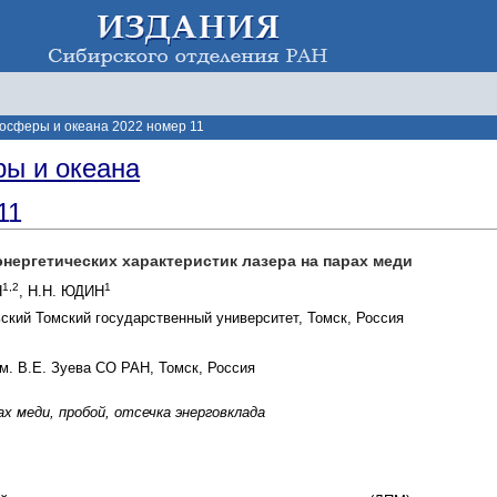
осферы и океана 2022 номер 11
ы и океана
11
ергетических характеристик лазера на парах меди
1,2
1
Н
, Н.Н. ЮДИН
кий Томский государственный университет, Томск, Россия
м. В.Е. Зуева СО РАН, Томск, Россия
ах меди, пробой, отсечка энерговклада