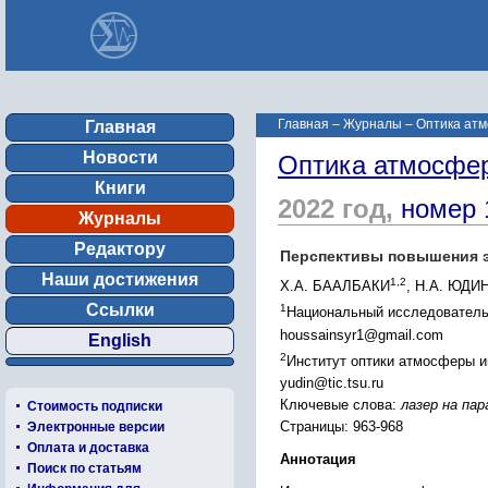
Главная
–
Журналы
–
Оптика атм
Главная
Новости
Оптика атмосфер
Книги
2022 год,
номер 
Журналы
Редактору
Перспективы повышения эн
Наши достижения
1,2
Х.А. БААЛБАКИ
, Н.А. ЮДИ
Ссылки
1
Национальный исследовательс
houssainsyr1@gmail.com
English
2
Институт оптики атмосферы и
yudin@tic.tsu.ru
Ключевые слова:
лазер на пар
Стоимость подписки
Страницы: 963-968
Электронные версии
Оплата и доставка
Аннотация
Поиск по статьям