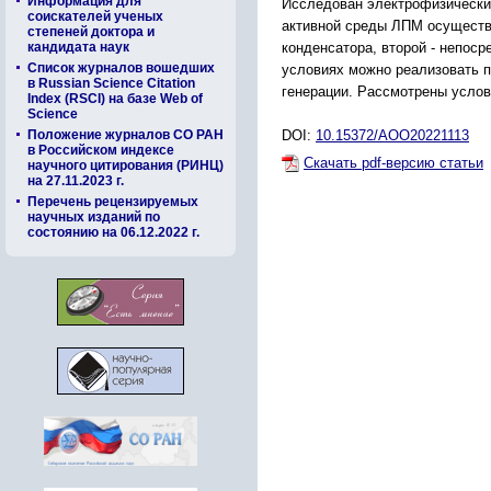
Информация для
Исследован электрофизический
соискателей ученых
активной среды ЛПМ осуществл
степеней доктора и
конденсатора, второй - непоср
кандидата наук
Список журналов вошедших
условиях можно реализовать п
в Russian Science Citation
генерации. Рассмотрены услов
Index (RSCI) на базе Web of
Science
DOI:
10.15372/AOO20221113
Положение журналов СО РАН
в Российском индексе
Скачать pdf-версию статьи
научного цитирования (РИНЦ)
на 27.11.2023 г.
Перечень рецензируемых
научных изданий по
состоянию на 06.12.2022 г.