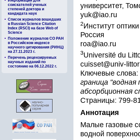
Информация для
университет, Том
соискателей ученых
степеней доктора и
yuk@iao.ru
кандидата наук
Список журналов вошедших
2
в Russian Science Citation
Институт оптики
Index (RSCI) на базе Web of
Science
Россия
Положение журналов СО РАН
roa@iao.ru
в Российском индексе
научного цитирования (РИНЦ)
на 27.11.2023 г.
3
Université du Lit
Перечень рецензируемых
научных изданий по
cuisset@univ-littora
состоянию на 06.12.2022 г.
Ключевые слова:
граница "водная
абсорбционная с
Страницы: 799-8
Аннотация
Малые газовые с
водной поверхно