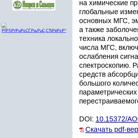
на химические п
глобальные измен
основных МГС, э
а также заболоч
техника локально
числа МГС, вклю
ослабления сигна
спектроскопию. 
средств абсорбци
большого количе
параметрических 
перестраиваемого
DOI:
10.15372/A
Скачать pdf-ве