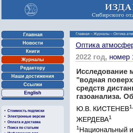
Главная
–
Журналы
–
Оптика атм
Главная
Новости
Оптика атмосфер
Книги
2022 год,
номер 
Журналы
Редактору
Исследование 
Наши достижения
"водная поверх
Ссылки
средств дистан
English
газоанализа. О
1
Ю.В. КИСТЕНЕВ
Стоимость подписки
1
Электронные версии
ЖЕРДЕВА
Оплата и доставка
1
Поиск по статьям
Национальный и