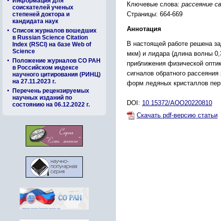
Информация для
Ключевые слова:
рассеяние с
соискателей ученых
Страницы: 664-669
степеней доктора и
кандидата наук
Аннотация
Список журналов вошедших
в Russian Science Citation
В настоящей работе решена за
Index (RSCI) на базе Web of
Science
мкм) и лидара (длина волны 0,
Положение журналов СО РАН
приближения физической оптик
в Российском индексе
сигналов обратного рассеяния
научного цитирования (РИНЦ)
на 27.11.2023 г.
форм ледяных кристаллов пери
Перечень рецензируемых
научных изданий по
DOI:
10.15372/AOO20220810
состоянию на 06.12.2022 г.
Скачать pdf-версию статьи