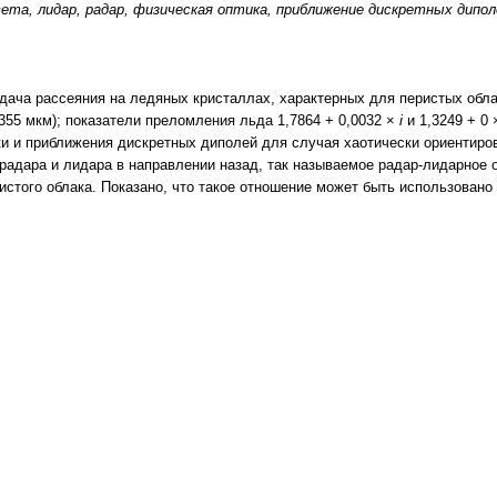
вета, лидар, радар, физическая оптика, приближение дискретных дип
дача рассеяния на ледяных кристаллах, характерных для перистых облак
355 мкм); показатели преломления льда 1,7864 + 0,0032 ×
i
и 1,3249 + 0
и и приближения дискретных диполей для случая хаотически ориентиров
 радара и лидара в направлении назад, так называемое радар-лидарное 
стого облака. Показано, что такое отношение может быть использовано