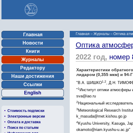
Главная
–
Журналы
–
Оптика атм
Главная
Новости
Оптика атмосфер
Книги
2022 год,
номер 
Журналы
Редактору
Характеристики обратног
лидаром (0,355 мкм) и 94-
Наши достижения
1,2
"В.А. ШИШКО
, Д.Н. ТИМО
Ссылки
1
"
Институт оптики атмосферы 
English
sva@iao.ru
2
Национальный исследовательс
3
Meteorological Research Instit
Стоимость подписки
k_masuda@met.kishou.go.jp
Электронные версии
Оплата и доставка
4
Kyushu University, Kasuga, Ja
Поиск по статьям
okamoto@riam.kyushu-u.ac.jp"