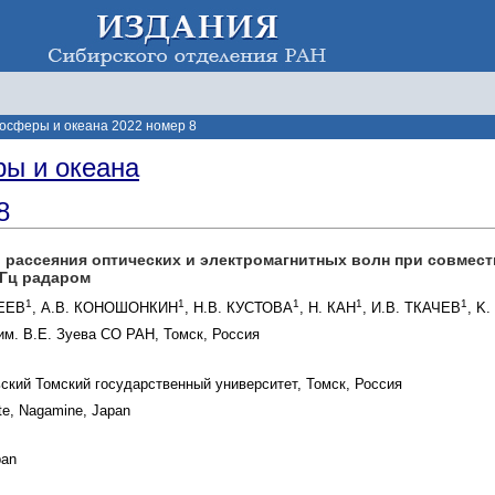
осферы и океана 2022 номер 8
ы и океана
8
о рассеяния оптических и электромагнитных волн при совме
ГГц радаром
1
1
1
1
1
ФЕЕВ
, А.В. КОНОШОНКИН
, Н.В. КУСТОВА
, Н. КАН
, И.В. ТКАЧЕВ
, K
им. В.Е. Зуева СО РАН, Томск, Россия
кий Томский государственный университет, Томск, Россия
ute, Nagamine, Japan
pan