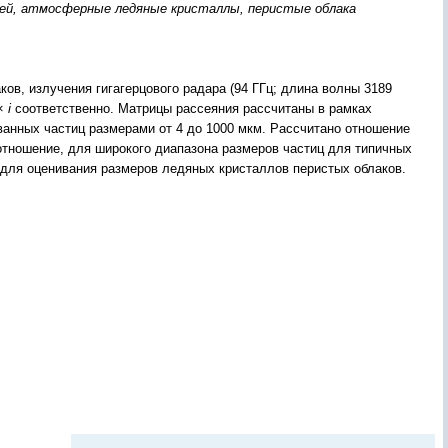
олей, атмосферные ледяные кристаллы, перистые облака
ов, излучения гигагерцового радара (94 ГГц; длина волны 3189
 ×
i
соответственно. Матрицы рассеяния рассчитаны в рамках
анных частиц размерами от 4 до 1000 мкм. Рассчитано отношение
отношение, для широкого диапазона размеров частиц для типичных
 для оценивания размеров ледяных кристаллов перистых облаков.