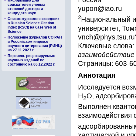
Информация для
соискателей ученых
yupon@iao.ru
степеней доктора и
кандидата наук
2
Национальный и
Список журналов вошедших
в Russian Science Citation
университет, Том
Index (RSCI) на базе Web of
Science
vnch@phys.tsu.ru
Положение журналов СО РАН
в Российском индексе
Ключевые слова:
научного цитирования (РИНЦ)
на 27.11.2023 г.
взаимодействие
Перечень рецензируемых
научных изданий по
Страницы: 603-6
состоянию на 06.12.2022 г.
Аннотация
Исследуется воз
Н
О, адсорбиров
2
Выполнен кванто
взаимодействия 
адсорбированным
хаотической и у