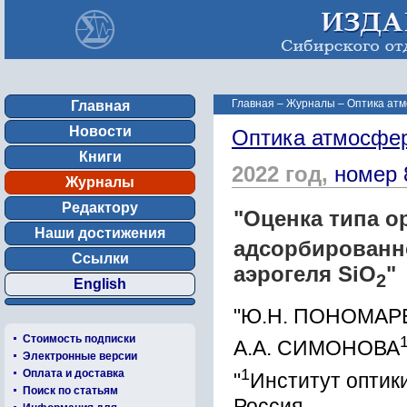
Главная
–
Журналы
–
Оптика атм
Главная
Новости
Оптика атмосфер
Книги
2022 год,
номер 
Журналы
Редактору
"Оценка типа о
Наши достижения
адсорбированн
Ссылки
аэрогеля SiO
"
2
English
"Ю.Н. ПОНОМАР
Стоимость подписки
А.А. СИМОНОВА
Электронные версии
1
Оплата и доставка
"
Институт оптик
Поиск по статьям
Россия