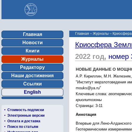
Главная
–
Журналы
–
Криосфера 
Главная
Новости
Криосфера Земл
Книги
2022 год,
номер 
Журналы
Редактору
НОВЫЕ ДАННЫЕ О МОЩН
Наши достижения
А.Р. Кириллин, М.Н. Железняк
"Институт мерзлотоведения им.
Ссылки
mouks@ya.ru"
English
Ключевые слова:
геотермичес
криолитозоны
Страницы: 3-11
Стоимость подписки
Аннотация
Электронные версии
Оплата и доставка
Впервые для Лено-Алданского
Поиск по статьям
Геотермическими измерениями 