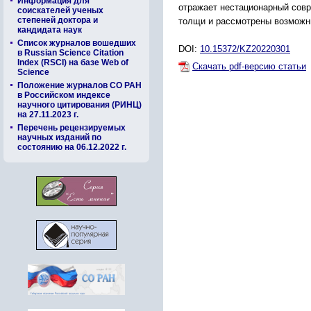
Информация для
отражает нестационарный сов
соискателей ученых
степеней доктора и
толщи и рассмотрены возможны
кандидата наук
Список журналов вошедших
DOI:
10.15372/KZ20220301
в Russian Science Citation
Index (RSCI) на базе Web of
Скачать pdf-версию статьи
Science
Положение журналов СО РАН
в Российском индексе
научного цитирования (РИНЦ)
на 27.11.2023 г.
Перечень рецензируемых
научных изданий по
состоянию на 06.12.2022 г.