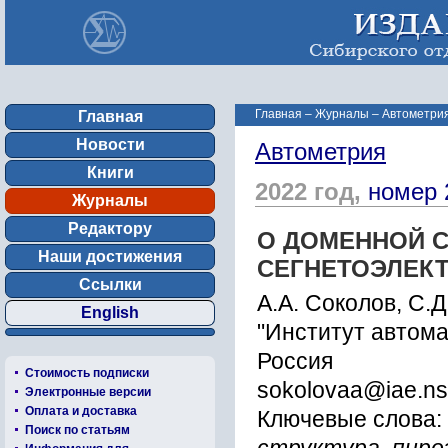
Главная
–
Журналы
–
Автометрия
Главная
Новости
Автометрия
Книги
2022 год,
номер 
Журналы
Редактору
О ДОМЕННОЙ С
Наши достижения
СЕГНЕТОЭЛЕК
Ссылки
А.А. Соколов, С.
English
"Институт автома
Россия
Стоимость подписки
sokolovaa@iae.ns
Электронные версии
Оплата и доставка
Ключевые слова:
Поиск по статьям