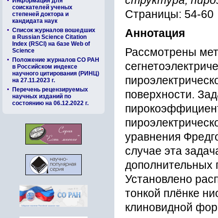
структура, пир
Информация для
соискателей ученых
Страницы: 54-60
степеней доктора и
кандидата наук
Список журналов вошедших
Аннотация
в Russian Science Citation
Index (RSCI) на базе Web of
Рассмотрены мет
Science
Положение журналов СО РАН
сегнетоэлектриче
в Российском индексе
научного цитирования (РИНЦ)
пироэлектрическо
на 27.11.2023 г.
Перечень рецензируемых
поверхности. За
научных изданий по
состоянию на 06.12.2022 г.
пирокоэффициент
пироэлектрическо
уравнения Фредго
случае эта задач
дополнительных 
Установлено рас
тонкой плёнке ни
клиновидной фор