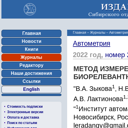
Главная
–
Журналы
–
Автометрия
Главная
Новости
Автометрия
Книги
2022 год,
номер 
Журналы
Редактору
МЕТОД ИЗМЕРЕ
Наши достижения
БИОРЕЛЕВАНТ
Ссылки
1
"В.А. Зыкова
, Н.
English
1,
А.В. Лактионова
1
Стоимость подписки
"
Институт автом
Электронные версии
Новосибирск, Ро
Оплата и доставка
Поиск по статьям
leradangy@gmail