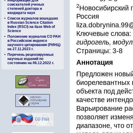
Информация для
соискателей ученых
2
Новосибирский г
степеней доктора и
кандидата наук
Россия
Список журналов вошедших
в Russian Science Citation
liza.dobrynina.99
Index (RSCI) на базе Web of
Science
Ключевые слова:
Положение журналов СО РАН
в Российском индексе
гидрогель, моду
научного цитирования (РИНЦ)
на 27.11.2023 г.
Страницы: 3-8
Перечень рецензируемых
научных изданий по
Аннотация
состоянию на 06.12.2022 г.
Предложен новый
биорелевантных 
объекта под дейс
качестве интендо
Варьирование ра
позволяет изменя
диапазоне, что 