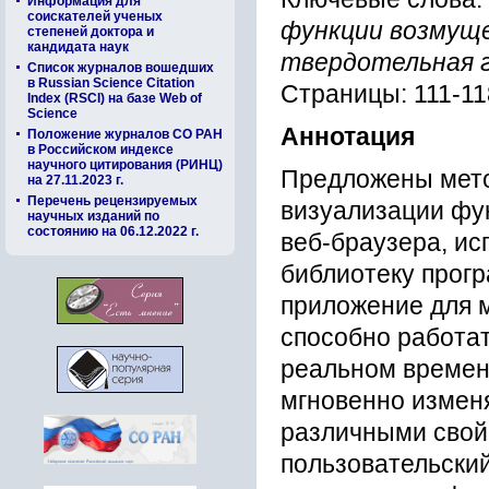
Информация для
соискателей ученых
функции возмуще
степеней доктора и
кандидата наук
твердотельная г
Список журналов вошедших
в Russian Science Citation
Страницы: 111-11
Index (RSCI) на базе Web of
Science
Аннотация
Положение журналов СО РАН
в Российском индексе
научного цитирования (РИНЦ)
Предложены мето
на 27.11.2023 г.
Перечень рецензируемых
визуализации фу
научных изданий по
состоянию на 06.12.2022 г.
веб-браузера, и
библиотеку прог
приложение для 
способно работат
реальном времен
мгновенно измен
различными свой
пользовательски