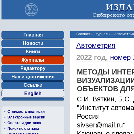
Главная
–
Журналы
–
Автометрия
Главная
Новости
Автометрия
Книги
2022 год,
номер 
Журналы
Редактору
МЕТОДЫ ИНТЕ
Наши достижения
ВИЗУАЛИЗАЦИ
Ссылки
ОБЪЕКТОВ ДЛЯ
English
С.И. Вяткин, Б.С.
"Институт автома
Стоимость подписки
Россия
Электронные версии
Оплата и доставка
sivser@mail.ru"
Поиск по статьям
Ключевые слова: