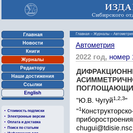
Главная
–
Журналы
–
Автометрия
Главная
Новости
Автометрия
Книги
2022 год,
номер 
Журналы
Редактору
ДИФРАКЦИОНН
Наши достижения
АСИММЕТРИЧН
Ссылки
ПОГЛОЩАЮЩИМ
English
1,2,3
"Ю.В. Чугуй
"
1
"
Конструкторско
Стоимость подписки
Электронные версии
приборостроения
Оплата и доставка
chugui@tdisie.nsc
Поиск по статьям