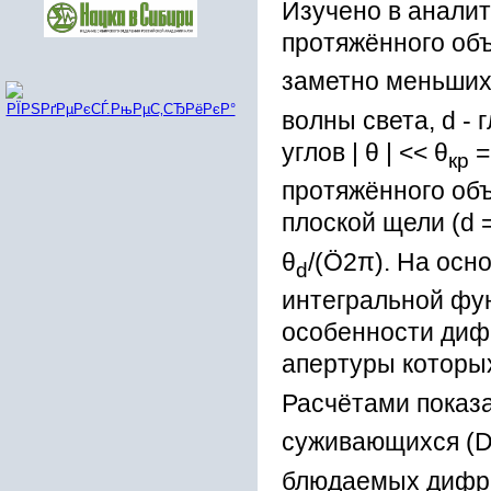
Изучено в аналит
протяжённого объ
заметно меньших
волны света, d - 
углов | θ | << θ
=
кр
протяжённого объ
плоской щели (d 
θ
/(Ö2π). На осн
d
интегральной фу
особенности диф
апертуры которых
Расчётами показа
суживающихся (
блюдаемых дифрак