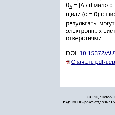
θ
|= |Δ|/ d мало 
∆
щели (d = 0) с ш
результаты могут
электронных сист
отверстиями.
DOI:
10.15372/A
Скачать pdf-ве
630090, г. Новосиб
Издания Сибирского отделения РАН