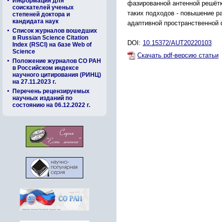
Информация для
фазированной антенной решётк
соискателей ученых
таких подходов - повышение 
степеней доктора и
кандидата наук
адаптивной пространственной 
Список журналов вошедших
в Russian Science Citation
DOI:
10.15372/AUT20220103
Index (RSCI) на базе Web of
Science
Скачать pdf-версию статьи
Положение журналов СО РАН
в Российском индексе
научного цитирования (РИНЦ)
на 27.11.2023 г.
Перечень рецензируемых
научных изданий по
состоянию на 06.12.2022 г.