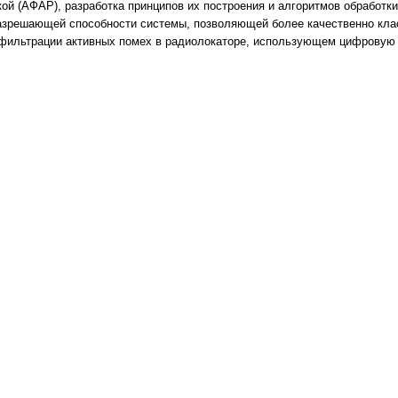
ой (АФАР), разработка принципов их построения и алгоритмов обработ
разрешающей способности системы, позволяющей более качественно кла
фильтрации активных помех в радиолокаторе, использующем цифровую м