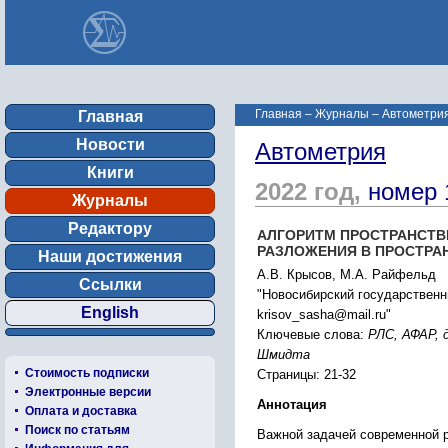
Главная
–
Журналы
–
Автометрия
Главная
Новости
Автометрия
Книги
2022 год,
номер 
Журналы
Редактору
АЛГОРИТМ ПРОСТРАНСТВ
РАЗЛОЖЕНИЯ В ПРОСТРА
Наши достижения
А.В. Крысов, М.А. Райфельд
Ссылки
"Новосибирский государственн
English
krisov_sasha@mail.ru"
Ключевые слова:
РЛС, АФАР, 
Шмидта
Стоимость подписки
Страницы: 21-32
Электронные версии
Аннотация
Оплата и доставка
Поиск по статьям
Важной задачей современной 