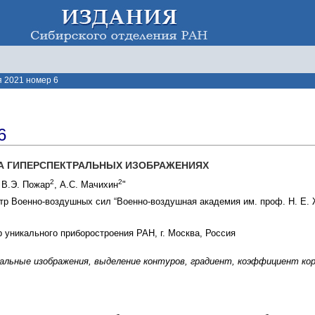
 2021 номер 6
6
А ГИПЕРСПЕКТРАЛЬНЫХ ИЗОБРАЖЕНИЯХ
2
2
, В.Э. Пожар
, А.С. Мачихин
"
р Военно-воздушных сил “Военно-воздушная академия им. проф. Н. Е. Жу
 уникального приборостроения РАН, г. Москва, Россия
альные изображения, выделение контуров, градиент, коэффициент ко