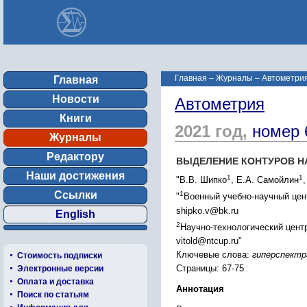
Главная
–
Журналы
–
Автометрия
Главная
Новости
Автометрия
Книги
2021 год,
номер 
Журналы
Редактору
ВЫДЕЛЕНИЕ КОНТУРОВ Н
Наши достижения
1
1
"В.В. Шипко
, Е.А. Самойлин
Ссылки
1
"
Военный учебно-научный цент
shipko.v@bk.ru
English
2
Научно-технологический центр
vitold@ntcup.ru"
Ключевые слова:
гиперспектр
Стоимость подписки
Страницы: 67-75
Электронные версии
Оплата и доставка
Аннотация
Поиск по статьям