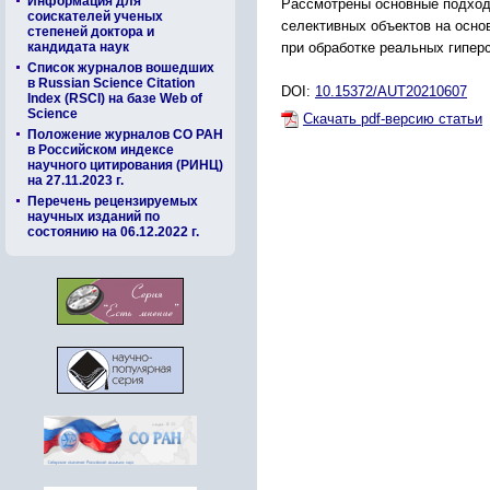
Информация для
Рассмотрены основные подход
соискателей ученых
селективных объектов на осно
степеней доктора и
при обработке реальных гипер
кандидата наук
Список журналов вошедших
в Russian Science Citation
DOI:
10.15372/AUT20210607
Index (RSCI) на базе Web of
Science
Скачать pdf-версию статьи
Положение журналов СО РАН
в Российском индексе
научного цитирования (РИНЦ)
на 27.11.2023 г.
Перечень рецензируемых
научных изданий по
состоянию на 06.12.2022 г.