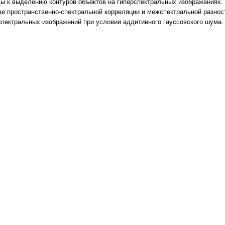
ы к выделению контуров объектов на гиперспектральных изображениях.
ве пространственно-спектральной корреляции и межспектральной разно
спектральных изображений при условии аддитивного гауссовского шума.