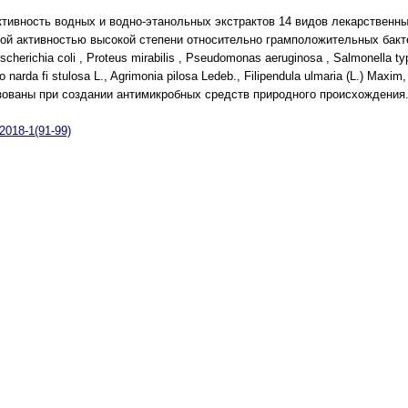
тивность водных и водно-этанольных экстрактов 14 видов лекарственны
й активностью высокой степени относительно грамположительных бактерий 
herichia coli , Рroteus mirabilis , Pseudomonas aeruginosa , Salmonella 
arda fi stulosa L., Agrimonia pilosa Ledeb., Filipendula ulmaria (L.) Maxim,
зованы при создании антимикробных средств природного происхождения
018-1(91-99)