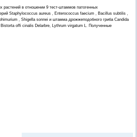
х растений в отношении 9 тест-штаммов патогенных
Staphylococcus aureus , Enterococcus faecium , Bacillus subtilis ,
typhimurium , Shigella sonnei и штамма дрожжеподобного гриба Candida
 Bistorta offi cinalis Delarbre, Lythrum virgatum L. Полученные
.