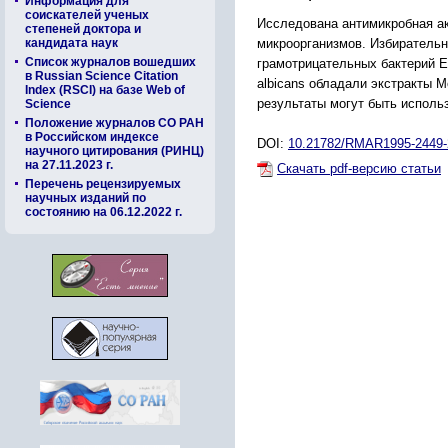
Информация для
соискателей ученых
Исследована антимикробная ак
степеней доктора и
микроорганизмов. Избирательно
кандидата наук
Список журналов вошедших
грамотрицательных бактерий Esc
в Russian Science Citation
albicans обладали экстракты Mo n
Index (RSCI) на базе Web of
результаты могут быть исполь
Science
Положение журналов СО РАН
в Российском индексе
DOI:
10.21782/RMAR1995-2449-2
научного цитирования (РИНЦ)
на 27.11.2023 г.
Скачать pdf-версию статьи
Перечень рецензируемых
научных изданий по
состоянию на 06.12.2022 г.