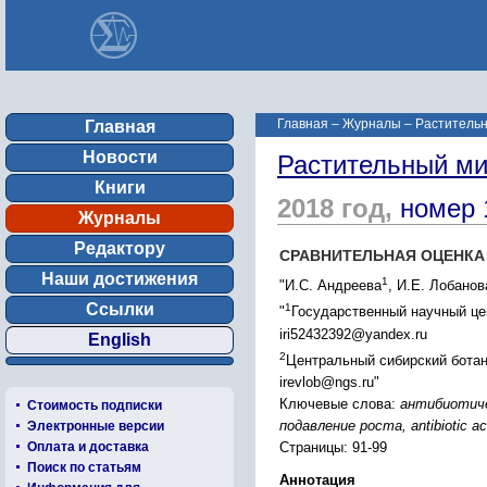
Главная
–
Журналы
–
Растительн
Главная
Новости
Растительный ми
Книги
2018 год,
номер 
Журналы
Редактору
СРАВНИТЕЛЬНАЯ ОЦЕНКА
Наши достижения
1
"И.С. Андреева
, И.Е. Лобанов
Ссылки
1
"
Государственный научный цен
iri52432392@yandex.ru
English
2
Центральный сибирский ботан
irevlob@ngs.ru"
Ключевые слова:
антибиотиче
Стоимость подписки
подавление роста, antibiotic acti
Электронные версии
Страницы: 91-99
Оплата и доставка
Поиск по статьям
Аннотация