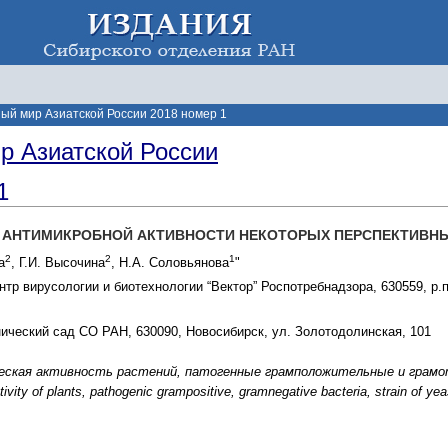
ый мир Азиатской России 2018 номер 1
р Азиатской России
1
 АНТИМИКРОБНОЙ АКТИВНОСТИ НЕКОТОРЫХ ПЕРСПЕКТИВН
2
2
1
а
, Г.И. Высочина
, Н.А. Соловьянова
"
тр вирусологии и биотехнологии “Вектор” Роспотребнадзора, 630559, р.
ический сад СО РАН, 630090, Новосибирск, ул. Золотодолинская, 101
ская активность растений, патогенные грамположительные и грамот
vity of plants, pathogenic grampositive, gramnegative bacteria, strain of yeas