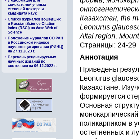
форма, монокарп
Информация для
соискателей ученых
онтогенетически
степеней доктора и
кандидата наук
Казахстан, the ma
Список журналов вошедших
в Russian Science Citation
Leonurus glaucesc
Index (RSCI) на базе Web of
Science
Altai region, Moun
Положение журналов СО РАН
в Российском индексе
Страницы: 24-29
научного цитирования (РИНЦ)
на 27.11.2023 г.
Аннотация
Перечень рецензируемых
научных изданий по
состоянию на 06.12.2022 г.
Приведены резул
Leonurus glauces
Казахстане. Изуч
формируется сте
Основная структ
монокарпический 
поликарпиком в у
остепненных и л