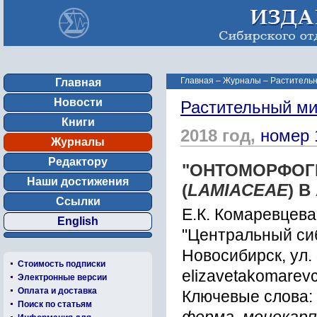
Главная
–
Журналы
–
Растительн
Главная
Новости
Растительный ми
Книги
2018 год,
номер 
Журналы
Редактору
"ОНТОМОРФОГ
Наши достижения
(
LAMIACEAE
) 
Ссылки
Е.К. Комаревцева
English
"Центральный си
Новосибирск, ул.
Стоимость подписки
elizavetakomarev
Электронные версии
Оплата и доставка
Ключевые слова:
Поиск по статьям