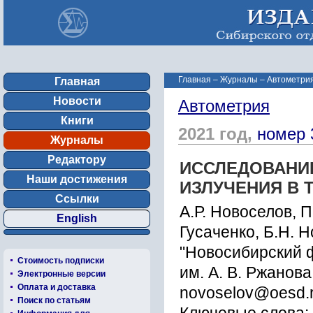
Главная
–
Журналы
–
Автометрия
Главная
Новости
Автометрия
Книги
2021 год,
номер 
Журналы
Редактору
ИССЛЕДОВАНИ
Наши достижения
ИЗЛУЧЕНИЯ В
Ссылки
А.Р. Новоселов, П
English
Гусаченко, Б.Н. 
"Новосибирский 
Стоимость подписки
им. А. В. Ржанов
Электронные версии
Оплата и доставка
novoselov@oesd.
Поиск по статьям