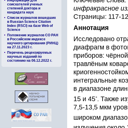
Ключевые слова:
Информация для
соискателей ученых
инфракрасное из
степеней доктора и
кандидата наук
Страницы: 117-1
Список журналов вошедших
в Russian Science Citation
Index (RSCI) на базе Web of
Аннотация
Science
Положение журналов СО РАН
Исследовано отр
в Российском индексе
научного цитирования (РИНЦ)
диафрагм в фото
на 27.11.2023 г.
Перечень рецензируемых
приборов: чёрной
научных изданий по
состоянию на 06.12.2022 г.
травлёным коваро
криогенностойком
интегральные ко
в диапазоне длин
◦
15 и 45
. Также и
7,5-13,5 мкм уро
широком диапазон
излучения около 