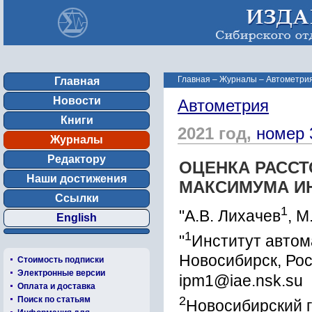
Главная
–
Журналы
–
Автометрия
Главная
Новости
Автометрия
Книги
2021 год,
номер 
Журналы
Редактору
ОЦЕНКА РАССТ
Наши достижения
МАКСИМУМА И
Ссылки
1
"А.В. Лихачев
, М
English
1
"
Институт автом
Новосибирск, Ро
Стоимость подписки
Электронные версии
ipm1@iae.nsk.su
Оплата и доставка
2
Поиск по статьям
Новосибирский 