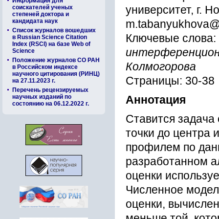
Информация для
университет, г. Н
соискателей ученых
степеней доктора и
кандидата наук
m.tabanyukhova@si
Список журналов вошедших
Ключевые слова:
в Russian Science Citation
Index (RSCI) на базе Web of
интерференцион
Science
Положение журналов СО РАН
Колмогорова
в Российском индексе
научного цитирования (РИНЦ)
Страницы: 30-38
на 27.11.2023 г.
Перечень рецензируемых
научных изданий по
Аннотация
состоянию на 06.12.2022 г.
Ставится задача
точки до центра
профилем по дан
разработанном а
оценки используе
Численное модел
оценки, вычисле
меньше той, кото