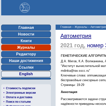
Главная
–
Журналы
–
Автометрия
Главная
Новости
Автометрия
Книги
2021 год,
номер 
Журналы
Редактору
ГЕНЕТИЧЕСКИЕ АЛГОРИТ
Наши достижения
Д.А. Мигов, К.А. Волжанкина, 
"Институт вычислительной мат
Ссылки
mdinka@rav.sscc.ru"
English
Ключевые слова:
оптимизация
беспроводные сенсорные сет
Страницы: 19-29
Стоимость подписки
Аннотация
Электронные версии
Оплата и доставка
Рассматриваются задачи струк
Поиск по статьям
надёжности приведены несколь