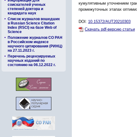
Информация для
кумулятивным уточнением гран
соискателей ученых
степеней доктора и
промежуточных этапах оптимиз
кандидата наук
Список журналов вошедших
DOI:
10.15372/AUT20210303
в Russian Science Citation
Index (RSCI) на базе Web of
Скачать pdf-версию статьи
Science
Положение журналов СО РАН
в Российском индексе
научного цитирования (РИНЦ)
на 27.11.2023 г.
Перечень рецензируемых
научных изданий по
состоянию на 06.12.2022 г.