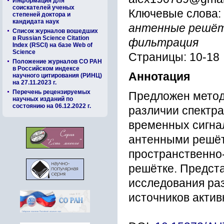
Информация для
соискателей ученых
Ключевые слова:
степеней доктора и
кандидата наук
антенные решётк
Список журналов вошедших
в Russian Science Citation
фильтрация
Index (RSCI) на базе Web of
Science
Страницы: 10-18
Положение журналов СО РАН
в Российском индексе
Аннотация
научного цитирования (РИНЦ)
на 27.11.2023 г.
Перечень рецензируемых
Предложен метод
научных изданий по
состоянию на 06.12.2022 г.
различии спектр
временных сигнал
антенными решёт
пространственно
решётке. Предст
исследования раз
источников актив