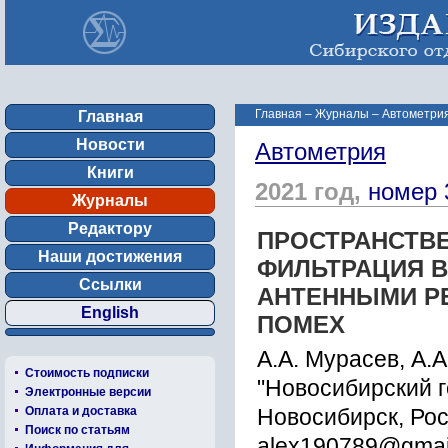
Главная
–
Журналы
–
Автометрия
Главная
Новости
Автометрия
Книги
2021 год,
номер 
Журналы
Редактору
ПРОСТРАНСТВ
Наши достижения
ФИЛЬТРАЦИЯ В
Ссылки
АНТЕННЫМИ Р
English
ПОМЕХ
А.А. Мурасев, А.А
Стоимость подписки
"Новосибирский г
Электронные версии
Оплата и доставка
Новосибирск, Ро
Поиск по статьям
alex190789@gmai